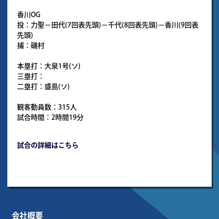
香川OG
投：力聖－田代(7回表先頭)－千代(8回表先頭)－香川(9回表
先頭)
捕：磯村
本塁打：大泉1号(ソ)
三塁打：
二塁打：盛島(ソ)
観客動員数：315人
試合時間：2時間19分
試合の詳細はこちら
会社概要