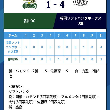
1
-
4
福岡ソフトバンクホークス
香川OG
3軍
チーム
1
2
3
4
5
6
7
8
9
計
福岡ソフト
バンクホー
3
0
0
0
0
0
0
1
0
4
クス3軍
香川OG
0
0
0
0
1
0
0
0
0
1
勝：ハモンド 2勝 S：佐藤琢 1S 負：力聖 2勝8
敗
＜継投＞
ソフトバンク
投：岡植－ハモンド(5回裏先頭)－アルメンタ(7回裏先頭)－
大竹(8回裏先頭)－佐藤琢(9回表先頭)
捕：盛島