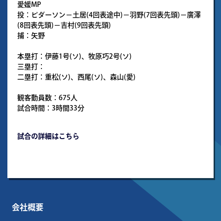
愛媛MP
投：ピダーソン－土居(4回表途中)－羽野(7回表先頭)－廣澤
(8回表先頭)－吉村(9回表先頭)
捕：矢野
本塁打：伊藤1号(ソ)、牧原巧2号(ソ)
三塁打：
二塁打：重松(ソ)、西尾(ソ)、森山(愛)
観客動員数：675人
試合時間：3時間33分
試合の詳細はこちら
会社概要