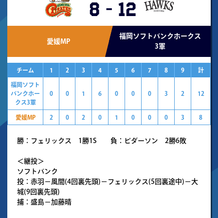
8
-
12
福岡ソフトバンクホークス
愛媛MP
3軍
チーム
1
2
3
4
5
6
7
8
9
計
福岡ソフト
バンクホー
0
0
1
6
0
0
0
3
2
12
クス3軍
愛媛MP
2
0
2
0
1
0
0
0
3
8
勝：フェリックス 1勝1S 負：ピダーソン 2勝6敗
＜継投＞
ソフトバンク
投：赤羽－風間(4回裏先頭)－フェリックス(5回裏途中)－大
城(9回裏先頭)
捕：盛島－加藤晴