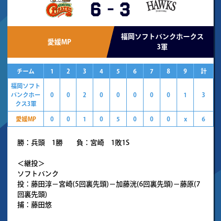
6
-
3
福岡ソフトバンクホークス
愛媛MP
3軍
チーム
1
2
3
4
5
6
7
8
9
計
福岡ソフト
バンクホー
0
0
2
0
0
0
0
0
1
3
クス3軍
愛媛MP
0
0
1
0
5
0
0
0
x
6
勝：兵頭 1勝 負：宮崎 1敗1S
＜継投＞
ソフトバンク
投：藤田淳－宮崎(5回裏先頭)－加藤洸(6回裏先頭)－藤原(7
回裏先頭)
捕：藤田悠