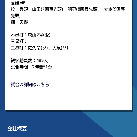
愛媛MP
投：兵頭－山田(7回表先頭)－羽野(8回表先頭) －立本(9回表
先頭)
捕：矢野
本塁打：森山2号(愛)
三塁打：
二塁打：佐久間(ソ)、大泉(ソ)
観客動員数：489人
試合時間：2時間51分
試合の詳細はこちら
会社概要