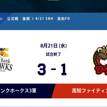
ズン 公式戦 後期
8/21 SBH‐高知FD
8月21日 (
水
)
試合終了
3
-
1
ンクホークス3軍
高知ファイティ