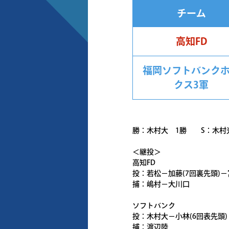
チーム
高知FD
福岡ソフトバンク
クス3軍
勝：木村大 1勝 S：木村光
＜継投＞
高知FD
投：若松－加藤(7回裏先頭)－
捕：嶋村－大川口
ソフトバンク
投：木村大－小林(6回表先頭) 
捕：渡辺陸