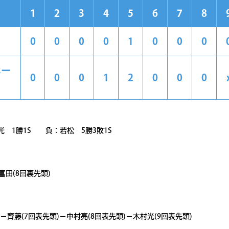
1
2
3
4
5
6
7
8
0
0
0
0
1
0
0
0
ホー
0
0
0
1
2
0
0
0
 1勝1S 負：若松 5勝3敗1S
富田(8回裏先頭)
－齊藤(7回表先頭)－中村亮(8回表先頭)－木村光(9回表先頭)