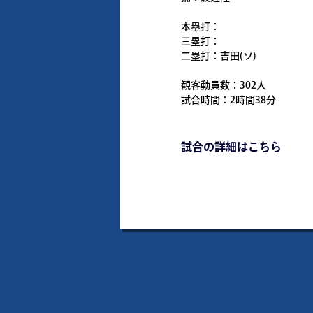
本塁打：
三塁打：
二塁打：吉田(ソ)
観客動員数：302人
試合時間：2時間38分
試合の詳細はこちら