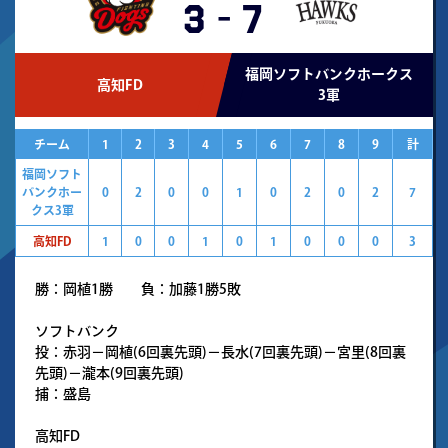
3
-
7
福岡ソフトバンクホークス
高知FD
3軍
チーム
1
2
3
4
5
6
7
8
9
計
福岡ソフト
バンクホー
0
2
0
0
1
0
2
0
2
7
クス3軍
高知FD
1
0
0
1
0
1
0
0
0
3
勝：岡植1勝 負：加藤1勝5敗
ソフトバンク
投：赤羽－岡植(6回裏先頭)－長水(7回裏先頭)－宮里(8回裏
先頭)－瀧本(9回裏先頭)
捕：盛島
高知FD