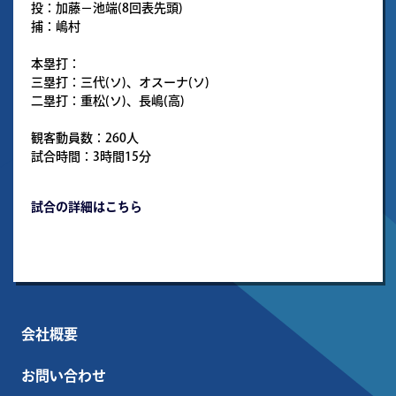
投：加藤－池端(8回表先頭)
捕：嶋村
本塁打：
三塁打：三代(ソ)、オスーナ(ソ)
二塁打：重松(ソ)、長嶋(高)
観客動員数：260人
試合時間：3時間15分
試合の詳細はこちら
会社概要
お問い合わせ