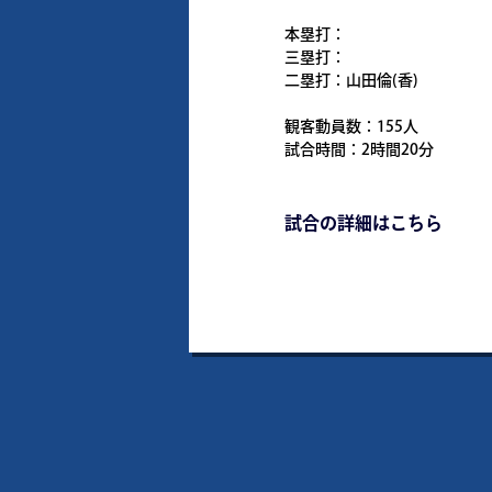
本塁打：
三塁打：
二塁打：山田倫(香)
観客動員数：155人
試合時間：2時間20分
試合の詳細はこちら