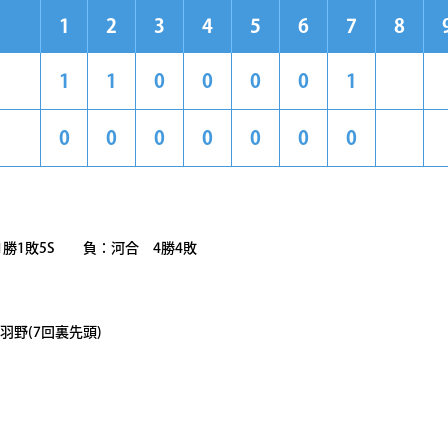
1
2
3
4
5
6
7
8
1
1
0
0
0
0
1
0
0
0
0
0
0
0
勝1敗5S 負：河合 4勝4敗
羽野(7回裏先頭)