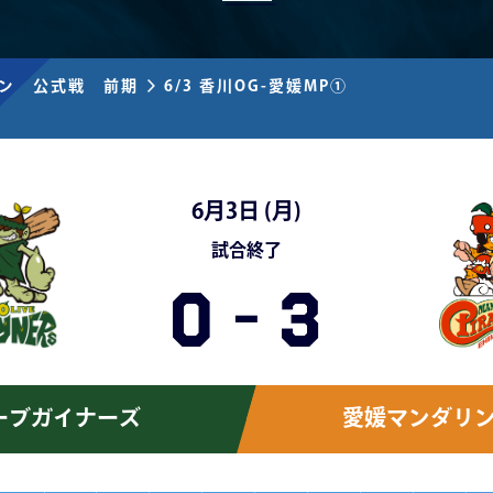
ズン 公式戦 前期
6/3 香川OG-愛媛MP①
6月3日 (
月
)
試合終了
0
-
3
ーブガイナーズ
愛媛マンダリ