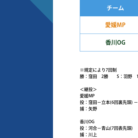
チーム
愛媛MP
香川OG
※規定により7回制
勝：窪田 2勝 S：羽野 1
＜継投＞
愛媛MP
投：窪田－立本(6回裏先頭) －
捕：矢野
香川OG
投：河合－青山(7回表先頭)
捕：川上