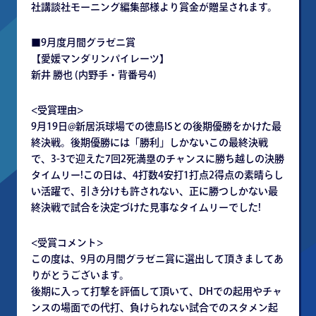
社講談社モーニング編集部様より賞金が贈呈されます。
■9月度月間グラゼニ賞
【愛媛マンダリンパイレーツ】
新井 勝也 (内野手・背番号4)
<受賞理由>
9月19日@新居浜球場での徳島ISとの後期優勝をかけた最
終決戦。後期優勝には「勝利」しかないこの最終決戦
で、3-3で迎えた7回2死満塁のチャンスに勝ち越しの決勝
タイムリー!この日は、4打数4安打1打点2得点の素晴らし
い活躍で、引き分けも許されない、正に勝つしかない最
終決戦で試合を決定づけた見事なタイムリーでした!
<受賞コメント>
この度は、9月の月間グラゼニ賞に選出して頂きましてあ
りがとうございます。
後期に入って打撃を評価して頂いて、DHでの起用やチャ
ンスの場面での代打、負けられない試合でのスタメン起