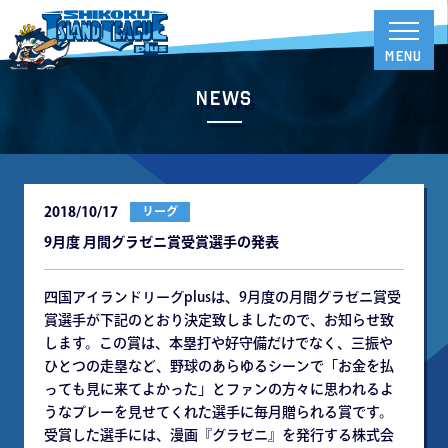
News
2018/10/17
リーグ
9月度 月間グラゼニ賞受賞選手の発表
四国アイランドリーグplusは、9月度の月間グラゼニ賞受
賞選手が下記のとおり決定致しましたので、お知らせ致
します。この賞は、本塁打や好守備だけでなく、三振や
ひとつの走塁など、野球のあらゆるシーンで「お金を払
っても見に来てよかった」とファンの方々に思われるよ
うなプレーを見せてくれた選手に毎月贈られる賞です。
受賞した選手には、漫画『グラゼニ』を発行する株式会