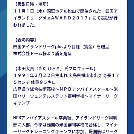
【表彰日時・場所】
１１月１日（水）国際ホテル松山で開催された「四国ア
イランドリーグplusＡＷＡＲＤ２０１７」にて表彰が行
われました。
【表彰内容】
四国アイランドリーグplusより目録（賞金）を贈呈
株式会社ドーム様より盾を贈呈
【木田大貴（きだ ひろき）氏プロフィール】
１９９１年３月２２日生まれ 広島県福山市出身 身長１７
５センチ 体重９５キロ
広島県立総合技術高校～ＮＰＢアンパイアスクール～米
国ハリーウェンデルスデット審判学校～マイナーリーグ
キャンプ
NPBアンパイアスクール卒業後、アイランドリーグ審判
部に入部。今季は難関の米国審判学校で合格し、マイナ
ーリーグトレーニングキャンプに参加。帰国後はリーグ