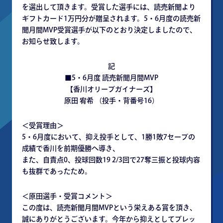
を選出して頂きます。受賞した選手には、読売新聞より
ギフトカード1万円分が贈呈されます。5・6月度の読売新
聞月間MVP受賞選手が以下のとおり決定しましたので、
お知らせ致します。
記
■5・6月度 読売新聞月間MVP
【香川オリーブガイナーズ】
原田 宥希 （投手・背番号16）
＜受賞理由＞
5・6月度において、抑え投手として、1勝1敗7セーブの
成績で香川を前期優勝へ導き、
また、自責点0、投球回数19 2/3回で27奪三振と投球内容
も抜群であったため。
＜原田選手・受賞コメント＞
この度は、読売新聞月間MVPという栄えある賞を頂き、
誠にありがとうございます。今年から抑えとしてプレッ