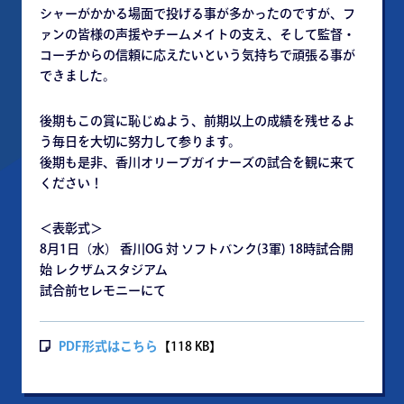
シャーがかかる場面で投げる事が多かったのですが、フ
ァンの皆様の声援やチームメイトの支え、そして監督・
コーチからの信頼に応えたいという気持ちで頑張る事が
できました。
後期もこの賞に恥じぬよう、前期以上の成績を残せるよ
う毎日を大切に努力して参ります。
後期も是非、香川オリーブガイナーズの試合を観に来て
ください！
＜表彰式＞
8月1日（水） 香川OG 対 ソフトバンク(3軍) 18時試合開
始 レクザムスタジアム
試合前セレモニーにて
PDF形式はこちら
【118 KB】