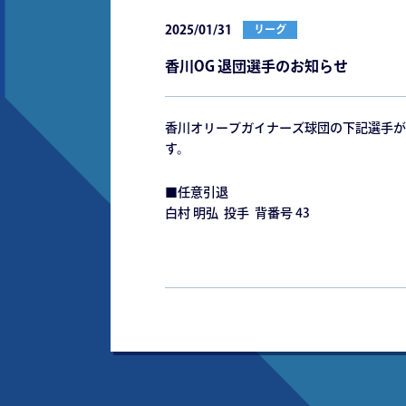
2025/01/31
リーグ
香川OG 退団選手のお知らせ
香川オリーブガイナーズ球団の下記選手が
す。
■任意引退
白村 明弘 投手 背番号 43