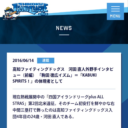
News
2016/06/14
連載
高知ファイティングドッグス 河田 直人外野手インタビ
ュー（前編） 「駒田 徳広イズム」＝「KABUKI
SPIRITS！」の体現者として
現在熱戦展開中の「四国アイランドリーグplus ALL
STRAS」第2回北米遠征。そのチーム初安打を鮮やかな右
中間三塁打で飾ったのは高知ファイティングドッグス入
団4年目の24歳・河田 直人である。