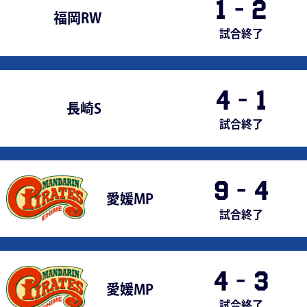
1
-
2
福岡RW
試合終了
4
-
1
長崎S
試合終了
9
-
4
愛媛MP
試合終了
4
-
3
愛媛MP
試合終了