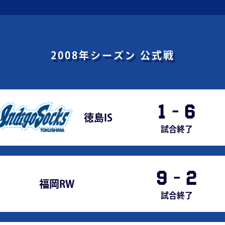
2008年シーズン
公式戦
1
-
6
徳島IS
試合終了
9
-
2
福岡RW
試合終了