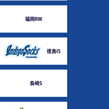
福岡RW
徳島IS
長崎S