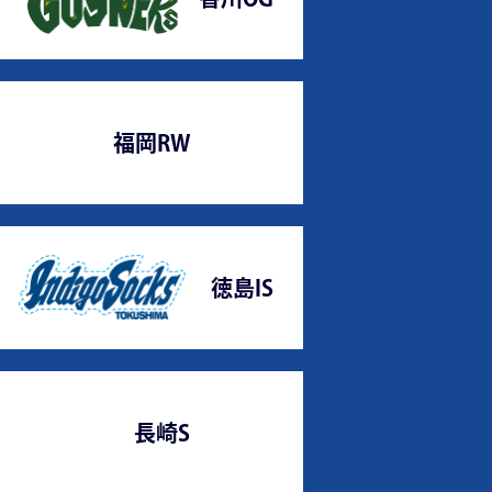
福岡RW
徳島IS
長崎S