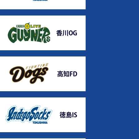
香川OG
高知FD
徳島IS