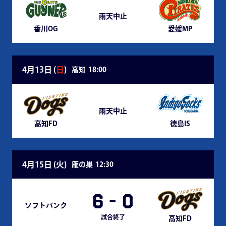
雨天中止
香川OG
愛媛MP
4月13日 (
日
)
高知
18:00
雨天中止
高知FD
徳島IS
4月15日 (
火
)
雁の巣
12:30
6
-
0
ソフトバンク
試合終了
高知FD