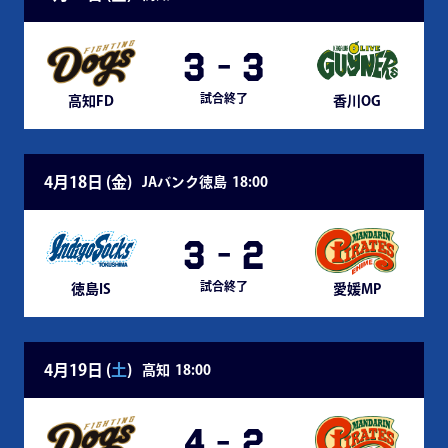
3
-
3
試合終了
高知FD
香川OG
4月18日 (
金
)
JAバンク徳島
18:00
3
-
2
試合終了
徳島IS
愛媛MP
4月19日 (
土
)
高知
18:00
4
-
2