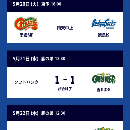
5月20日 (
火
)
東予
18:00
雨天中止
愛媛MP
徳島IS
5月21日 (
水
)
雁の巣
12:30
1
-
1
ソフトバンク
試合終了
香川OG
5月22日 (
木
)
雁の巣
12:30