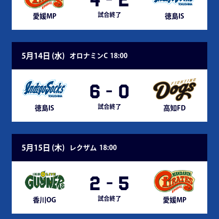
試合終了
愛媛MP
徳島IS
5月14日 (
水
)
オロナミンC
18:00
6
-
0
試合終了
徳島IS
高知FD
5月15日 (
木
)
レクザム
18:00
2
-
5
試合終了
香川OG
愛媛MP