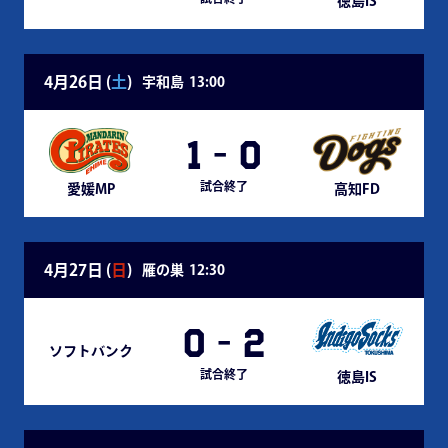
徳島IS
4月26日 (
土
)
宇和島
13:00
1
-
0
試合終了
愛媛MP
高知FD
4月27日 (
日
)
雁の巣
12:30
0
-
2
ソフトバンク
試合終了
徳島IS