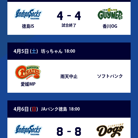
4
-
4
試合終了
徳島IS
香川OG
4月5日 (
土
)
坊っちゃん
18:00
ソフトバンク
雨天中止
愛媛MP
4月6日 (
日
)
JAバンク徳島
18:00
8
-
8