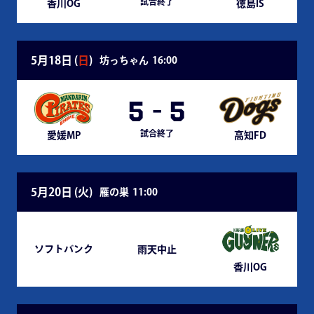
試合終了
香川OG
徳島IS
5月18日 (
日
)
坊っちゃん
16:00
5
-
5
試合終了
愛媛MP
高知FD
5月20日 (
火
)
雁の巣
11:00
ソフトバンク
雨天中止
香川OG