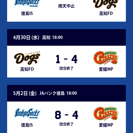
雨天中止
徳島IS
高知FD
4月30日 (
水
)
高知
18:00
1
-
4
試合終了
高知FD
愛媛MP
5月2日 (
金
)
JAバンク徳島
18:00
8
-
4
試合終了
徳島IS
愛媛MP