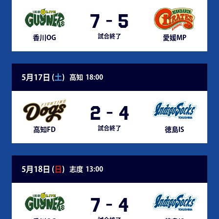
7
-
5
試合終了
香川OG
愛媛MP
5月17日 (
土
)
高知
18:00
2
-
4
試合終了
高知FD
徳島IS
5月18日 (
日
)
志度
13:00
7
-
4