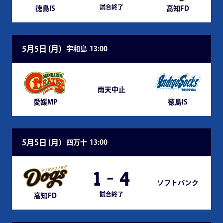
試合終了
徳島IS
高知FD
5月5日 (
月
)
宇和島
13:00
雨天中止
愛媛MP
徳島IS
5月5日 (
月
)
四万十
13:00
1
-
4
ソフトバンク
試合終了
高知FD