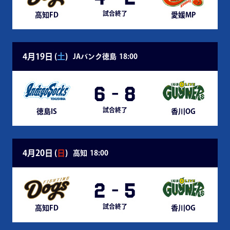
試合終了
高知FD
愛媛MP
4月19日 (
土
)
JAバンク徳島
18:00
6
-
8
試合終了
徳島IS
香川OG
4月20日 (
日
)
高知
18:00
2
-
5
試合終了
高知FD
香川OG