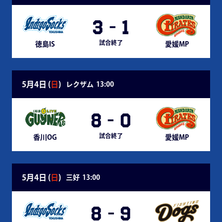
3
-
1
試合終了
徳島IS
愛媛MP
5月4日 (
日
)
レクザム
13:00
8
-
0
試合終了
香川OG
愛媛MP
5月4日 (
日
)
三好
13:00
8
-
9