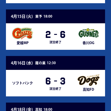
4月15日 (
火
)
東予
18:00
2
-
6
試合終了
愛媛MP
香川OG
4月16日 (
水
)
雁の巣
12:30
6
-
3
ソフトバンク
試合終了
高知FD
4月18日 (
金
)
高知
18:00