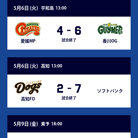
5月6日 (
火
)
宇和島
13:00
4
-
6
試合終了
愛媛MP
香川OG
5月6日 (
火
)
高知
13:00
2
-
7
ソフトバンク
試合終了
高知FD
5月9日 (
金
)
東予
18:00