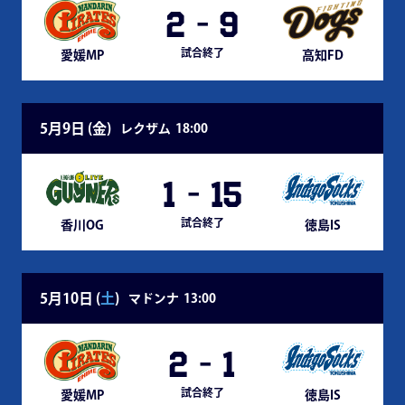
2
-
9
試合終了
愛媛MP
高知FD
5月9日 (
金
)
レクザム
18:00
1
-
15
試合終了
香川OG
徳島IS
5月10日 (
土
)
マドンナ
13:00
2
-
1
試合終了
愛媛MP
徳島IS