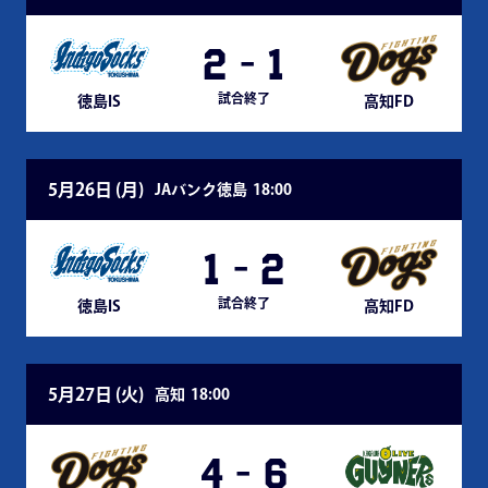
2
-
1
試合終了
徳島IS
高知FD
5月26日 (
月
)
JAバンク徳島
18:00
1
-
2
試合終了
徳島IS
高知FD
5月27日 (
火
)
高知
18:00
4
-
6